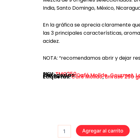
India, Santo Domingo, México, Nicaragua
En la gráfica se aprecia claramente qu
las 3 principales características, arom
acidez.
NOTA: “recomendamos abrir y dejar res
SKU:
TMG250
Categorías:
Café Molido
,
Gourmet
,
L
Etiquetas:
Café Molido
,
Envase 250 gr
Café
Agregar al carrito
Molido