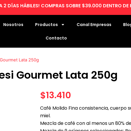
A 2 DÍAS HÁBILES! COMPRAS SOBRE $39.000 DENTRO D
Nosotros
Productos
Canal Empresas
Blo
Contacto
 Gourmet Lata 250g
esi Gourmet Lata 250g
$
13.410
Café Molido Fina consistencia, cuerpo s
miel.
Mezcla de café con al menos un 80% de
Mezcla de 9 orígenes seleccionados: Bra