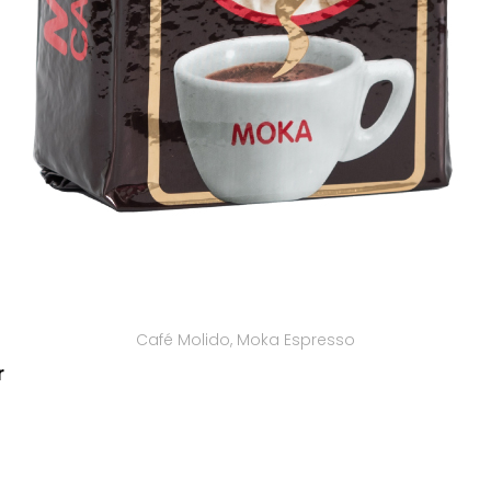
Café Molido
,
Moka Espresso
r