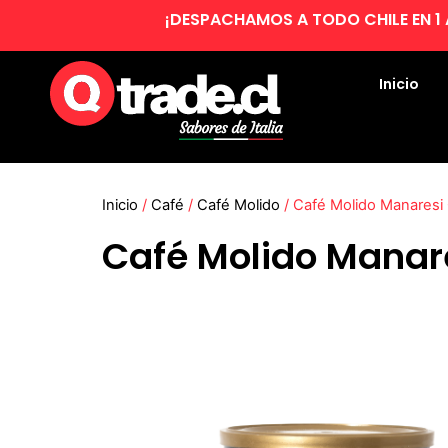
Skip
¡DESPACHAMOS A TODO CHILE EN 1 
to
content
Inicio
Inicio
/
Café
/
Café Molido
/ Café Molido Manaresi
Café Molido Manar