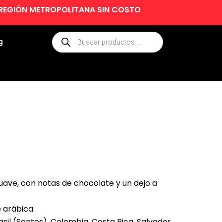
E REGIÓN METROPOLITANA SIN COSTO
Búsqueda
g
de
productos
uave, con notas de chocolate y un dejo a
 arábica.
sil (Santos), Colombia, Costa Rica, Salvador,