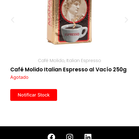
Café Molido
,
Italian Espresso
Café Molido Italian Espresso al Vacío 250g
Agotado
F
I
L