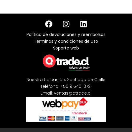
ml
cantidad
F
I
L
a
n
i
c
s
n
Política de devoluciones y reembolsos
e
t
k
Términos y condiciones de uso
b
a
e
Soporte web
o
g
d
o
r
i
k
a
n
m
Nuestra Ubicación: Santiago de Chille
Teléfono: +56 9 5401 3721
Email: ventas@qtrade.cl