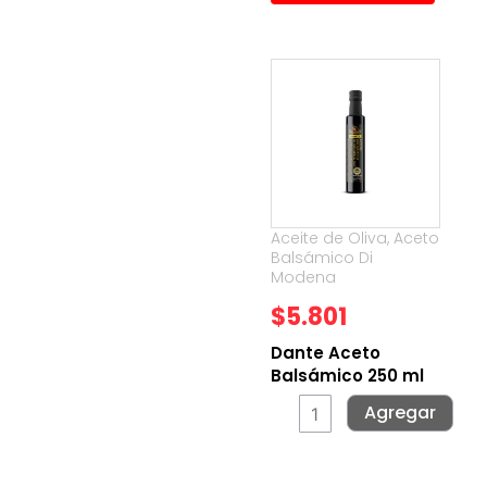
Aceite de Oliva
,
Aceto
Balsámico Di
Modena
$
5.801
Dante Aceto
Balsámico 250 ml
Dante
Agregar
Aceto
Balsámico
250