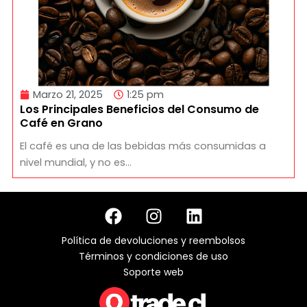
Marzo 21, 2025
1:25 pm
Los Principales Beneficios del Consumo de
Café en Grano
El café es una de las bebidas más consumidas a
nivel mundial, y no es…
F
I
L
a
n
i
c
s
n
Política de devoluciones y reembolsos
e
t
k
Términos y condiciones de uso
b
a
e
Soporte web
o
g
d