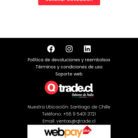
F
I
L
a
n
i
c
s
n
Política de devoluciones y reembolsos
e
t
k
Términos y condiciones de uso
b
a
e
Soporte web
o
g
d
o
r
i
k
a
n
m
Nuestra Ubicación: Santiago de Chille
Teléfono: +56 9 5401 3721
Email: ventas@qtrade.cl