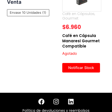
Venta
Envase 10 Unidades
(1)
Café en Cápsulas
,
Gourmet
$
6.960
Café en Cápsula
Manaresi Gourmet
Compatible
Agotado
F
I
L
a
n
i
c
s
n
Política de devoluciones y reembolsos