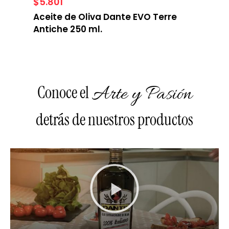
$
5.801
$
5.
Aceite de Oliva Dante EVO Terre
Dan
Antiche 250 ml.
Conoce el
Arte y Pasión
detrás de nuestros productos