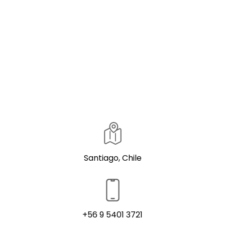
Metropolitana por compras sobre $39.000.
Disfruta de una experiencia de compra gourmet sin salir
de casa. Visita Qtrade.cl y lleva lo mejor del café y del
aceite de oliva.
Santiago, Chile
+56 9 5401 3721