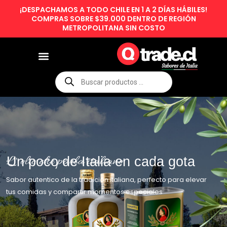
Skip
¡DESPACHAMOS A TODO CHILE EN 1 A 2 DÍAS HÁBILES!
to
COMPRAS SOBRE $39.000 DENTRO DE REGIÓN
METROPOLITANA SIN COSTO
content
Búsqueda
de
productos
L ' olio che parla italiano
Un poco de Italia en cada gota
Sabor autentico de la tradición italiana, perfecto para elevar
tus comidas y compartir momentos especiales